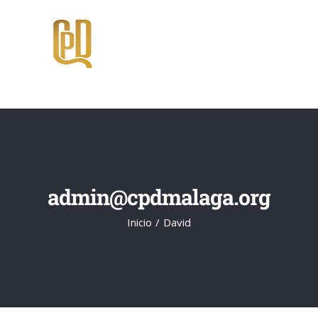
Saltar
al
contenido
admin@cpdmalaga.org
Inicio
David