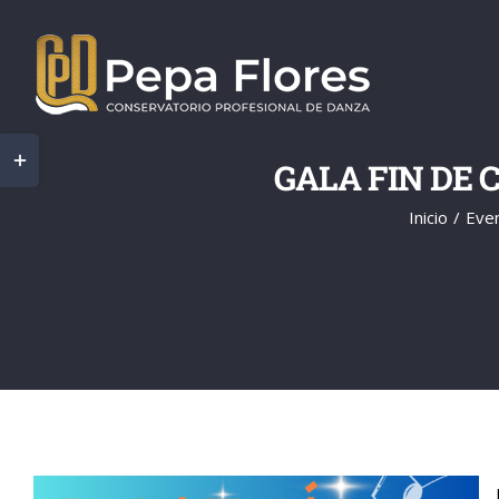
Saltar
al
contenido
Toggle
GALA FIN DE
Sliding
Inicio
Eve
Bar
Area