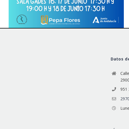
Datos d
Call
290
951 
2970
Lune