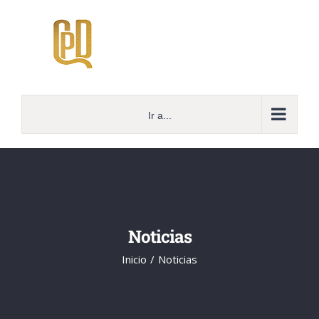
Saltar
al
contenido
Ir a...
Noticias
Inicio
Noticias