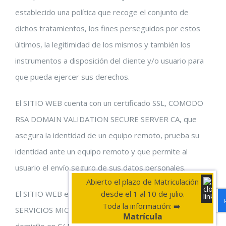
establecido una política que recoge el conjunto de
dichos tratamientos, los fines perseguidos por estos
últimos, la legitimidad de los mismos y también los
instrumentos a disposición del cliente y/o usuario para
que pueda ejercer sus derechos.
El SITIO WEB cuenta con un certificado SSL, COMODO
RSA DOMAIN VALIDATION SECURE SERVER CA, que
asegura la identidad de un equipo remoto, prueba su
identidad ante un equipo remoto y que permite al
usuario el envío seguro de sus datos personales.
Abierto el plazo de Matriculación
El SITIO WEB está diseñado por el GESTIÓN Y
desde el 1 al 10 de julio.
Toda la información: ➡️
SERVICIOS MICROSERVER, S.L., N.I.F.: B92019371, con
Matrícula
domicilio en C/ María Malibrán, 10 – 29590 Málaga