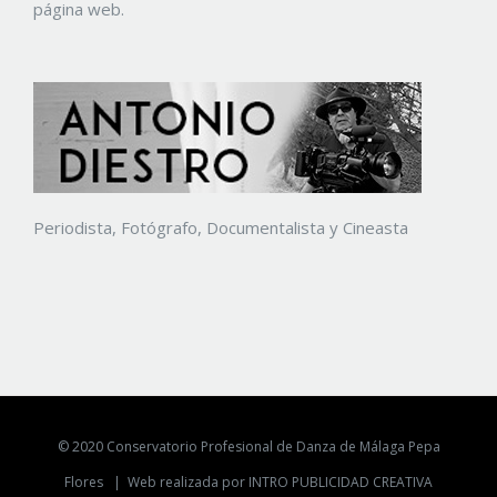
página web.
Periodista, Fotógrafo, Documentalista y Cineasta
© 2020 Conservatorio Profesional de Danza de Málaga Pepa
Flores |
Web realizada por INTRO PUBLICIDAD CREATIVA