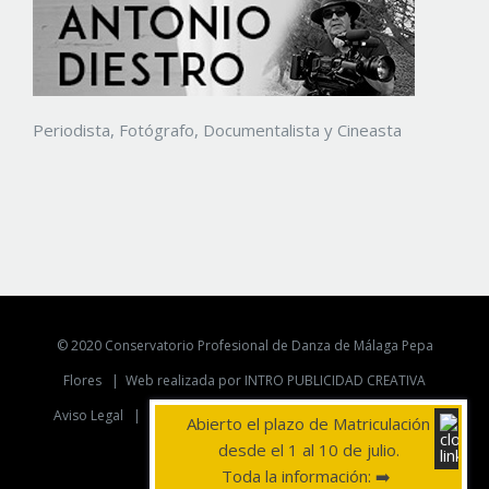
Periodista, Fotógrafo, Documentalista y Cineasta
© 2020 Conservatorio Profesional de Danza de Málaga Pepa
Flores |
Web realizada por INTRO PUBLICIDAD CREATIVA
Aviso Legal
|
Politica de Privacidad
|
Politica de Cookies
Abierto el plazo de Matriculación
desde el 1 al 10 de julio.
YouTube
Instagram
Telegram
Toda la información: ➡️