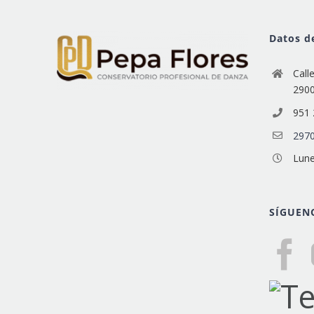
Datos d
Call
290
951 
2970
Lune
SÍGUEN