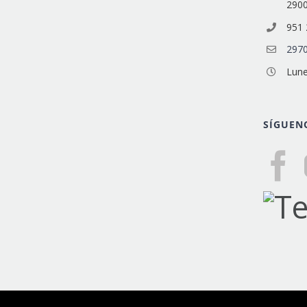
290
951 
2970
Lune
SÍGUEN