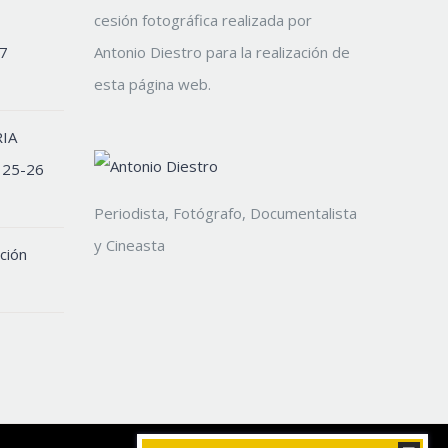
cesión fotográfica realizada por
7
Antonio Diestro para la realización de
esta página web.
IA
 25-26
Periodista, Fotógrafo, Documentalista
y Cineasta
ción