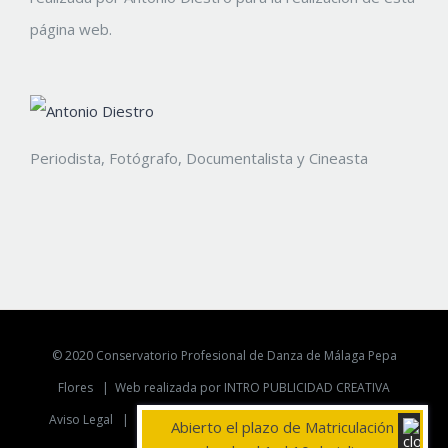
página web.
Periodista, Fotógrafo, Documentalista y Cineasta
© 2020 Conservatorio Profesional de Danza de Málaga Pepa
Flores |
Web realizada por INTRO PUBLICIDAD CREATIVA
Aviso Legal
|
Politica de Privacidad
|
Politica de Cookies
Abierto el plazo de Matriculación