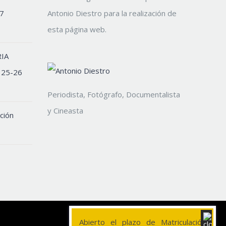
7
Antonio Diestro para la realización de
esta página web.
IA
 25-26
Periodista, Fotógrafo, Documentalista
y Cineasta
ción
Abierto el plazo de Matriculación