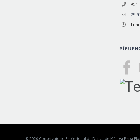
951 
2970
Lune
SÍGUEN
© 2020 Conservatorio Profesional de Danza de Málaga Pepa F