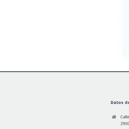
Datos d
Call
290