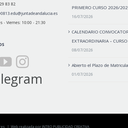
29 83 82
PRIMERO CURSO 2026/202
0813.edu@juntadeandalucia.es
16/07/2026
s - Viernes: 10:00 - 21:30
CALENDARIO CONVOCATOR
EXTRAORDINARIA – CURSO
OS
08/07/2026
Abierto el Plazo de Matricula
01/07/2026
lores |
Web realizada por INTRO PUBLICIDAD CREATIVA