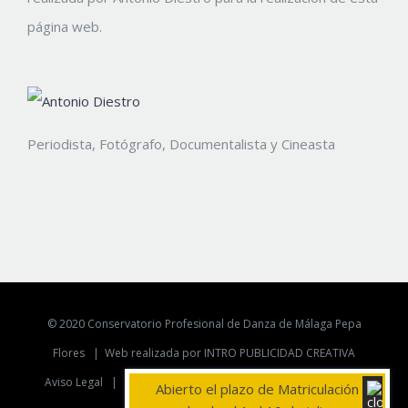
página web.
Periodista, Fotógrafo, Documentalista y Cineasta
© 2020 Conservatorio Profesional de Danza de Málaga Pepa
Flores |
Web realizada por INTRO PUBLICIDAD CREATIVA
Aviso Legal
|
Politica de Privacidad
|
Politica de Cookies
Abierto el plazo de Matriculación