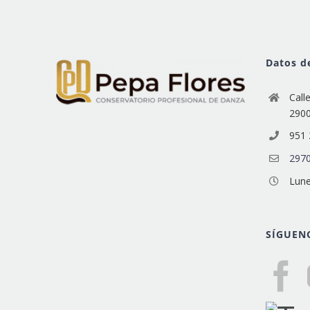
Datos d
Call
290
951 
2970
Lune
SÍGUEN