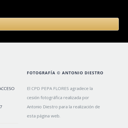
FOTOGRAFÍA © ANTONIO DIESTRO
ACCESO
El CPD PEPA FLORES agradece la
cesión fotográfica realizada por
7
Antonio Diestro para la realización de
esta página web.