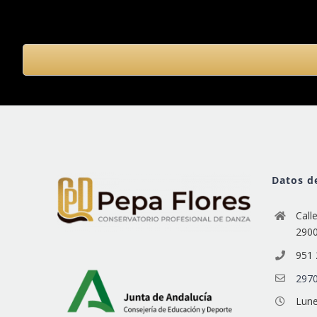
Datos d
Call
290
951 
2970
Lune