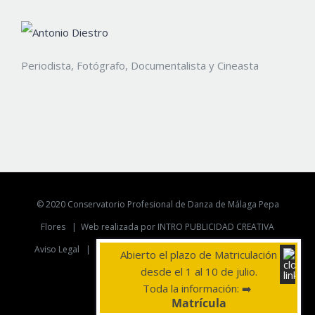
Periodista, Fotógrafo, Documentalista y Cineasta
© 2020 Conservatorio Profesional de Danza de Málaga Pepa
Flores |
Web realizada por INTRO PUBLICIDAD CREATIVA
Aviso Legal
|
Politica de Privacidad
|
Politica de Cookies
Abierto el plazo de Matriculación
desde el 1 al 10 de julio.
YouTube
Instagram
Telegram
Toda la información: ➡️
Matrícula