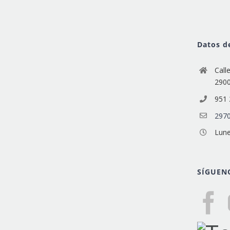
Datos d
Call
290
951 
2970
Lune
SÍGUEN