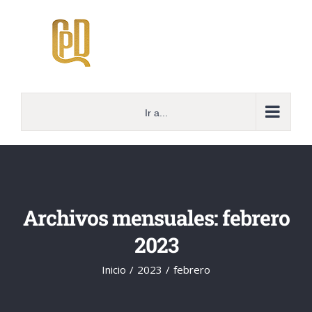
Saltar
al
contenido
Ir a...
Archivos mensuales:
febrero
2023
Inicio
2023
febrero