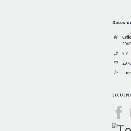
Datos d
Call
290
951 
2970
Lune
SÍGUEN