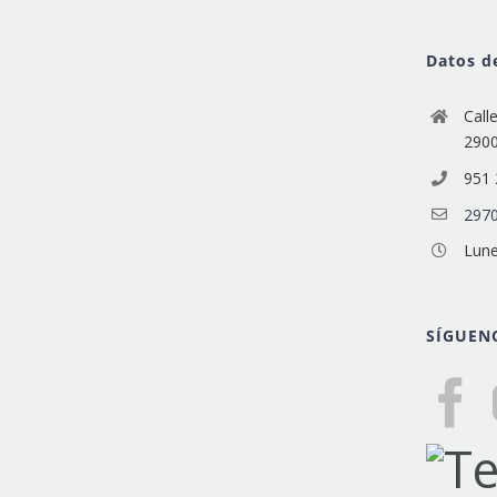
Datos d
Call
290
951 
2970
Lune
SÍGUEN