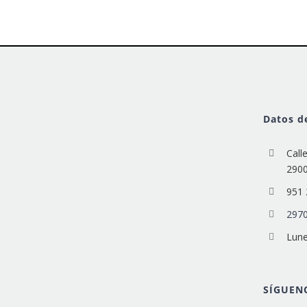
Datos d
Call
290
951 
2970
Lune
SÍGUEN