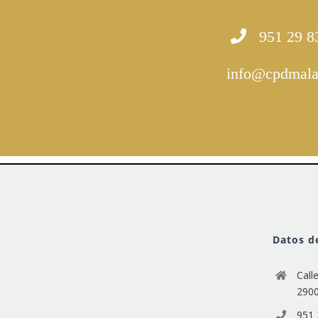
951 29 83
info@cpdmala
Datos d
Call
290
951 