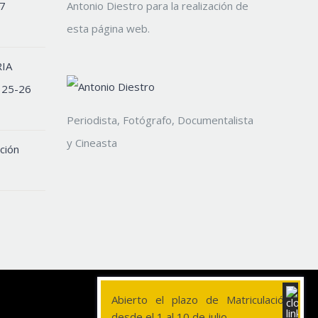
7
Antonio Diestro para la realización de
esta página web.
IA
 25-26
Periodista, Fotógrafo, Documentalista
y Cineasta
ción
Abierto el plazo de Matriculación
desde el 1 al 10 de julio.
YouTube
Instagram
Telegram