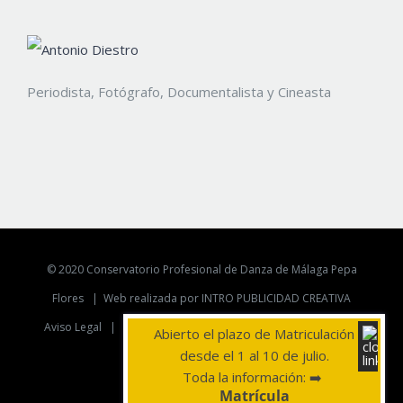
Periodista, Fotógrafo, Documentalista y Cineasta
© 2020 Conservatorio Profesional de Danza de Málaga Pepa
Flores |
Web realizada por INTRO PUBLICIDAD CREATIVA
Aviso Legal
|
Politica de Privacidad
|
Politica de Cookies
Abierto el plazo de Matriculación
desde el 1 al 10 de julio.
YouTube
Instagram
Telegram
Toda la información: ➡️
Matrícula