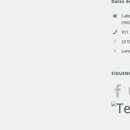
Datos d
Call
290
951 
2970
Lune
SÍGUEN