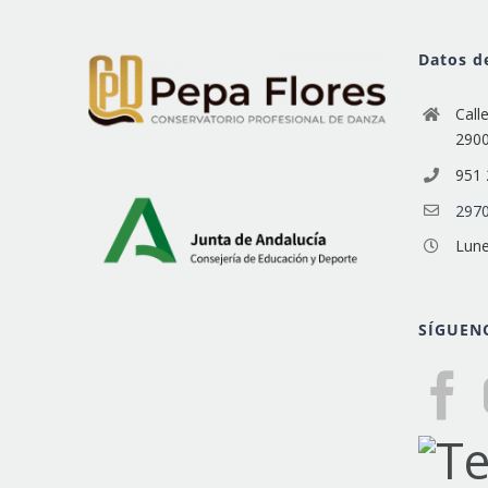
Datos d
Call
290
951 
2970
Lune
SÍGUEN