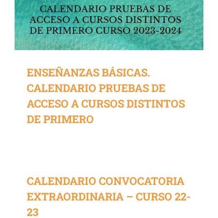
ENSEÑANZAS BÁSICAS.
CALENDARIO PRUEBAS DE
ACCESO A CURSOS DISTINTOS
DE PRIMERO
CALENDARIO CONVOCATORIA
EXTRAORDINARIA – CURSO 22-
23